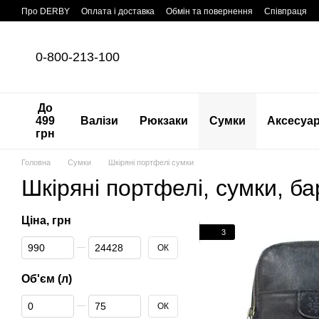
Перейти до основного контенту
Про DERBY
Оплата і доставка
Обмін та повернення
Співпраця
0-800-213-100
До
499
Валізи
Рюкзаки
Сумки
Аксесуа
грн
Головна
Сумки
Шкіряні портфелі сумки
Шкіряні портфелі, сумки, ба
Ціна, грн
3
Від Ціна, грн
До Ціна, грн
ОК
Об'єм (л)
Від Об'єм (л)
До Об'єм (л)
ОК