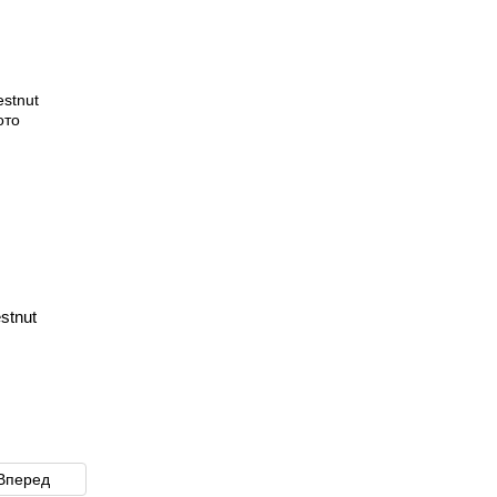
stnut
Вперед