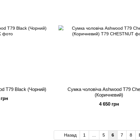
d T79 Black (Чорний)
Сумка чоловіча Ashwood T79 Che
(Коричневий)
 грн
4 650 грн
Назад
1
...
5
6
7
8