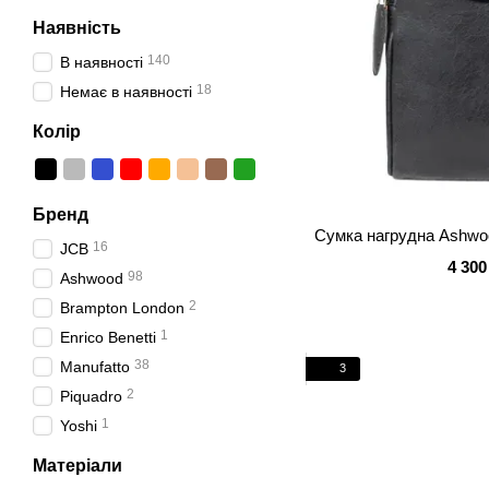
Наявність
140
В наявності
18
Немає в наявності
Колір
Бренд
Cумка нагрудна Ashwoo
16
JCB
4 300
98
Ashwood
2
Brampton London
1
Enrico Benetti
38
Manufatto
3
2
Piquadro
1
Yoshi
Матеріали