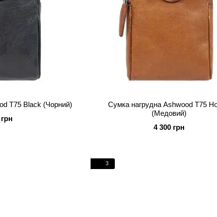
d T75 Black (Чорний)
Cумка нагрудна Ashwood T75 H
(Медовий)
 грн
4 300 грн
3