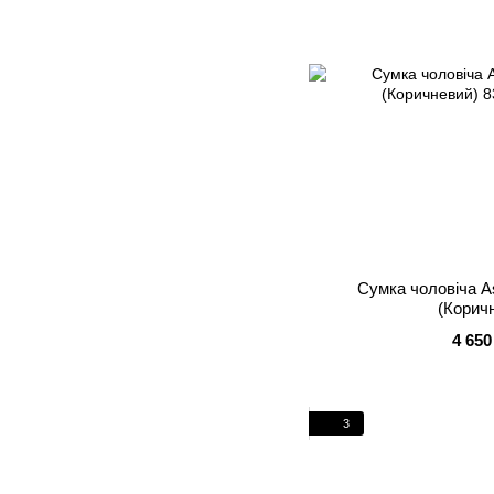
Сумка чоловіча A
(Корич
4 650
3