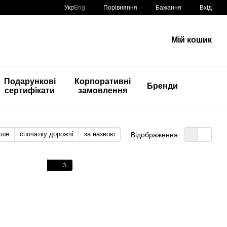
Порівняння
Укр
Eng
Бажання
Вхід
Мій кошик
Подарункові
Корпоративні
Бренди
сертифікати
замовлення
вше
спочатку дорожчі
за назвою
Відображення:
3