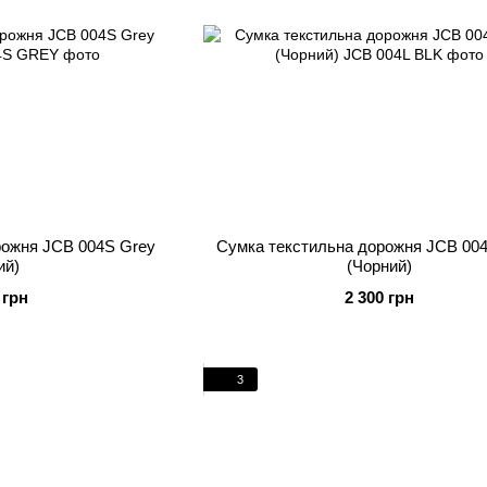
рожня JCB 004S Grey
Сумка текстильна дорожня JCB 004
ий)
(Чорний)
 грн
2 300 грн
3