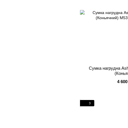
Сумка нагрудна As
(Конья
4 600
3