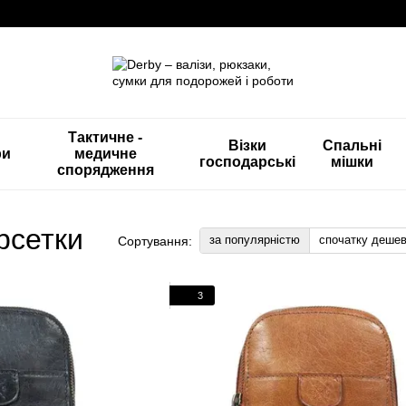
Тактичне -
Візки
Спальні
ри
медичне
господарські
мішки
спорядження
рсетки
за популярністю
спочатку деше
Сортування:
3