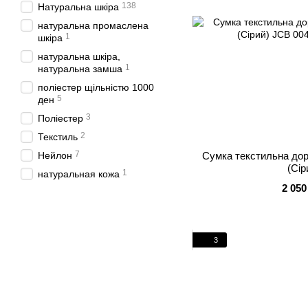
138
Натуральна шкіра
натуральна промаслена
1
шкіра
натуральна шкіра,
1
натуральна замша
поліестер щільністю 1000
5
ден
3
Поліестер
2
Текстиль
7
Нейлон
Сумка текстильна до
(Сір
1
натуральная кожа
2 050
3