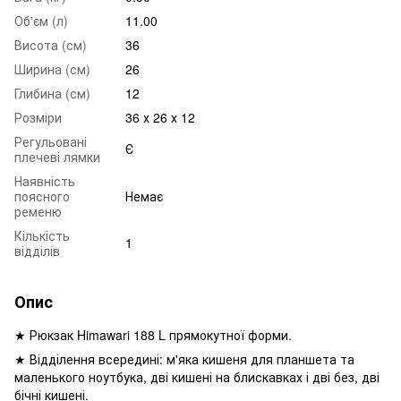
Об'єм (л)
11.00
Висота (см)
36
Ширина (см)
26
Глибина (см)
12
Розміри
36 х 26 х 12
Регульовані
Є
плечеві лямки
Наявність
поясного
Немає
ременю
Кількість
1
відділів
Опис
★ Рюкзак Himawari 188 L прямокутної форми.
★ Відділення всередині: м'яка кишеня для планшета та
маленького ноутбука, дві кишені на блискавках і дві без, дві
бічні кишені.