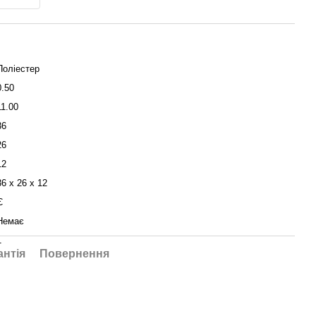
Поліестер
0.50
11.00
36
26
12
36 х 26 х 12
Є
Немає
1
антія
Повернення