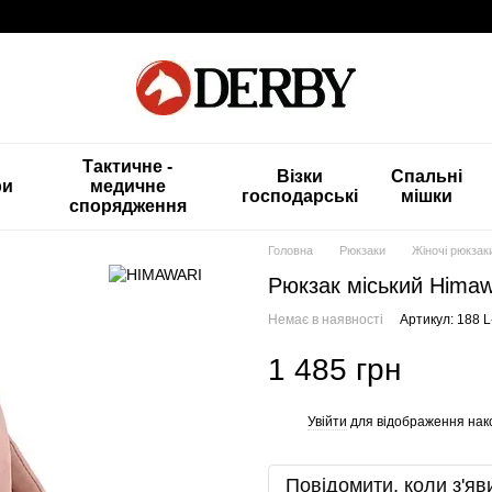
Тактичне -
Візки
Спальні
ри
медичне
господарські
мішки
спорядження
Головна
Рюкзаки
Жіночі рюкзак
Рюкзак міський Himaw
Немає в наявності
Артикул: 188 L
1 485 грн
Увійти
для відображення нак
%
Повідомити, коли з'яв