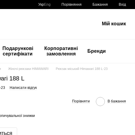
Порівняння
Укр
Eng
Бажання
Вхід
Мій кошик
Подарункові
Корпоративні
Бренди
сертифікати
замовлення
и
Жіночі рюкзаки HIMAWARI
Рюкзак міський Himawari 188 L-23
ari 188 L
-23
Написати відгук
Порівняти
В бажання
опичувальної знижки
иться