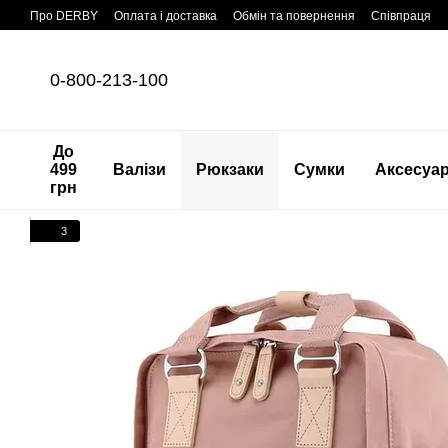
Перейти до основного контенту
Про DERBY
Оплата і доставка
Обмін та повернення
Співпраця
0-800-213-100
До
499
Валізи
Рюкзаки
Сумки
Аксесуа
грн
3