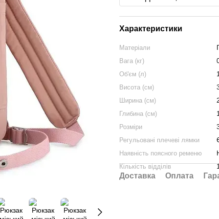
Характеристики
Матеріали
Вага (кг)
Об'єм (л)
Висота (см)
Ширина (см)
Глибина (см)
Розміри
Регульовані плечеві лямки
Наявність поясного ременю
Кількість відділів
Доставка
Оплата
Гар