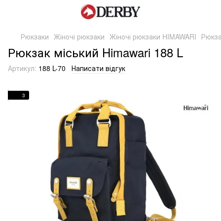
Рюкзаки
Жіночі рюкзаки
Жіночі рюкзаки HIMAWARI
Рюкза
Рюкзак міський Himawari 188 L
Артикул:
188 L-70
Написати відгук
3