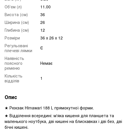
Об'єм (л)
11.00
Висота (см)
36
Ширина (см)
26
Глибина (см)
12
Розміри
36 х 26 х 12
Регульовані
Є
плечеві лямки
Наявність
поясного
Немає
ременю
Кількість
1
відділів
Опис
★ Рюкзак Himawari 188 L прямокутної форми.
★ Відділення всередині: м'яка кишеня для планшета та
маленького ноутбука, дві кишені на блискавках і дві без, дві
бічні кишені.