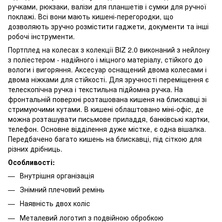
ручками, рюкзаки, валізи для планшетів і сумки для ручної
поклажі. Всі вони мають кишені-перегородки, що
дозволяють зручно розмістити гаджети, документи та інші
робочі інструменти.
Портплед на колесах з колекції BIZ 2.0 виконаний з нейлону
з поліестером - надійного і міцного матеріалу, стійкого до
вологи і вигоряння. Аксесуар оснащений двома колесами і
двома ніжками для стійкості. Для зручності переміщення є
телескопічна ручка і текстильна підйомна ручка. На
фронтальній поверхні розташована кишеня на блискавці зі
стримуючими кутами. В кишені облаштовано міні-офіс, де
можна розташувати письмове приладдя, банківські картки,
телефон. Основне відділення дуже містке, є одна вішалка.
Передбачено багато кишень на блискавці, під сіткою для
різних дрібниць.
Особливості:
Внутрішня організація
Знімний плечовий ремінь
Наявність двох коліс
Металевий логотип з подвійною обробкою