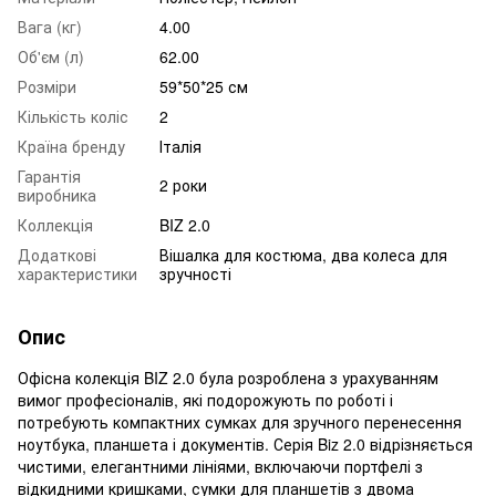
Вага (кг)
4.00
Об'єм (л)
62.00
Розміри
59*50*25 см
Кількість коліс
2
Країна бренду
Італія
Гарантія
2 роки
виробника
Коллекція
BIZ 2.0
Додаткові
Вішалка для костюма, два колеса для
характеристики
зручності
Опис
Офісна колекція BIZ 2.0 була розроблена з урахуванням
вимог професіоналів, які подорожують по роботі і
потребують компактних сумках для зручного перенесення
ноутбука, планшета і документів. Серія Biz 2.0 відрізняється
чистими, елегантними лініями, включаючи портфелі з
відкидними кришками, сумки для планшетів з двома