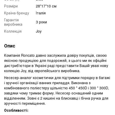
Розміри
28*17*10 см
Країна бренду
Італія
Гарантія
3 роки
виробника
Коллекція
Joy
Опис
Компанія Roncato давно заслужила довіру покупців, своєю
якісною продукцією для подорожей, з цього ми як офіційні
дистриб'ютори в Україні раді представити Вашій увазі нову
колекцію Joy, від європейського виробника.
Несесер-аналог косметички для підтримки порядку в багажі
і зручної організації ванних приладдя. Виконана з
комбінованого поліестеру щільністю 450 * 450D і 300 * 300D,
завдяки чому тримає форму. Несесер оснащений одним
відділенням. Зовні є 2 кишені на блискавці і бічна ручка для
зручності переміщення.
Особливості: