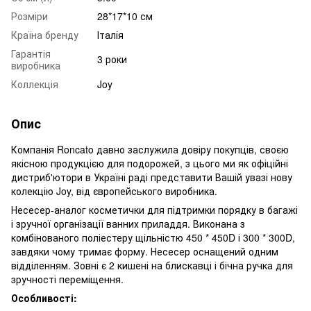
Розміри
28*17*10 см
Країна бренду
Італія
Гарантія
3 роки
виробника
Коллекція
Joy
Опис
Компанія Roncato давно заслужила довіру покупців, своєю
якісною продукцією для подорожей, з цього ми як офіційні
дистриб'ютори в Україні раді представити Вашій увазі нову
колекцію Joy, від європейського виробника.
Несесер-аналог косметички для підтримки порядку в багажі
і зручної організації ванних приладдя. Виконана з
комбінованого поліестеру щільністю 450 * 450D і 300 * 300D,
завдяки чому тримає форму. Несесер оснащений одним
відділенням. Зовні є 2 кишені на блискавці і бічна ручка для
зручності переміщення.
Особливості: