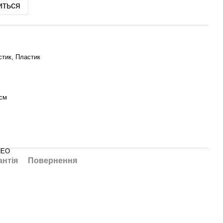
иться
тик, Пластик
 см
NEO
антія
Повернення