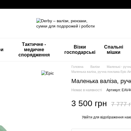
Тактичне -
Візки
Спальні
ри
медичне
господарські
мішки
спорядження
Головна
Валізи
Маленькі - ручн
Маленька валіза, ручна поклажа Epic A
Маленька валіза, руч
Немає в наявності
Артикул: EAV4
3 500 грн
7 777 
Увійти
для відображення нак
%