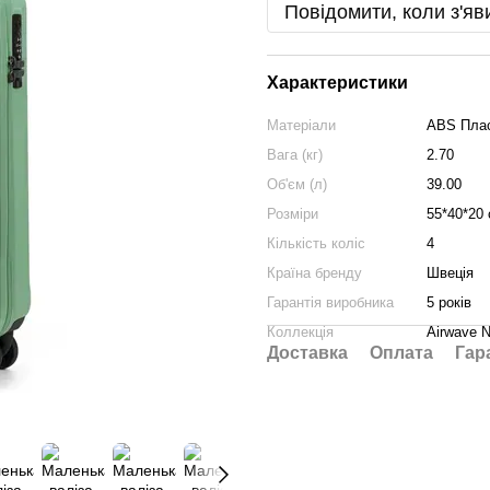
Повідомити, коли з'яв
Характеристики
Матеріали
ABS Плас
Вага (кг)
2.70
Об'єм (л)
39.00
Розміри
55*40*20
Кількість коліс
4
Країна бренду
Швеція
Гарантія виробника
5 років
Коллекція
Airwave 
Доставка
Оплата
Гар