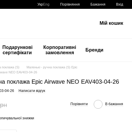
Порівняння
Укр
Eng
Бажання
Вхід
Мій кошик
Подарункові
Корпоративні
Бренди
сертифікати
замовлення
а поклажа (S)
Маленькі - ручна поклажа (S) Epic
irwave NEO EAV403-04-26
на поклажа Epic Airwave NEO EAV403-04-26
03-04-26
Написати відгук
грн
Порівняти
В бажання
опичувальної знижки