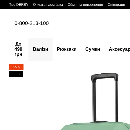
Перейти до основного контенту
Про DERBY
Оплата і доставка
Обмін та повернення
Співпраця
0-800-213-100
До
499
Валізи
Рюкзаки
Сумки
Аксесуа
грн
−55%
3