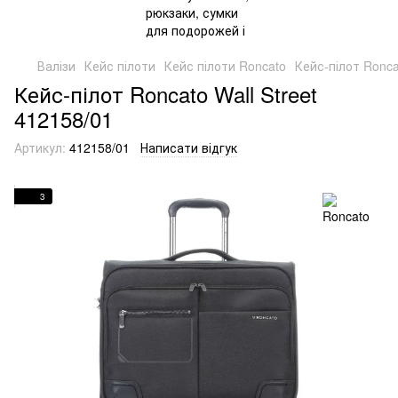
Валізи
Кейс пілоти
Кейс пілоти Roncato
Кейс-пілот Ronca
Кейс-пілот Roncato Wall Street
412158/01
Артикул:
412158/01
Написати відгук
3