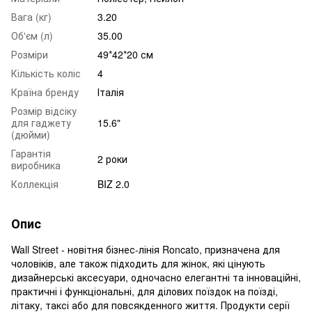
Вага (кг)
3.20
Об'єм (л)
35.00
Розміри
49*42*20 см
Кількість коліс
4
Країна бренду
Італія
Розмір відсіку
для гаджету
15.6"
(дюйми)
Гарантія
2 роки
виробника
Коллекція
BIZ 2.0
Опис
Wall Street - новітня бізнес-лінія Roncato, призначена для
чоловіків, але також підходить для жінок, які цінують
дизайнерські аксесуари, одночасно елегантні та інноваційні,
практичні і функціональні, для ділових поїздок на поїзді,
літаку, таксі або для повсякденного життя. Продукти серії