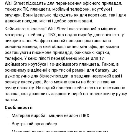
Wall Street підходять для перенесення офісного приладдя,
таких як ПК, планшети, мобільні телефони, ноутбуки і
окуляри. Вони ідеально підходять як для коротких, так і для
далеких поїздок, місткі і добре організовані.
Кейс-пілот з колекції Wall Street виготовлений з міцного
матеріалу - нейлону і ПВХ, що надає виробу довговічність у
використанні. На фронтальній поверхні розташована
основна кишеня, в якій облаштовано міні-офіс, де можна
розташувати письмове приладдя, банківські картки,
телефон. У кейс-пілоті передбачено місце для 17-
дюймового ноутбука і 10-дюймового планшета. Також, в
основному відділенні є притискні ремені для багажу, що
дуже зручно для бізнес-поїздки, а завдяки невеликій вазі і
розміру аксесуара, його можна взяти на борт літака як
ручну поклажу. На задній поверхні кейс-пілота є текстильна
планка, яка дозволить закріпити виріб на телескопічну ручку
валізи.
Особливості:
Матеріал вироба - міцний нейлон і ПВХ
Внутрішній органайзер
Металеві деталі плечового ременя з логотипом