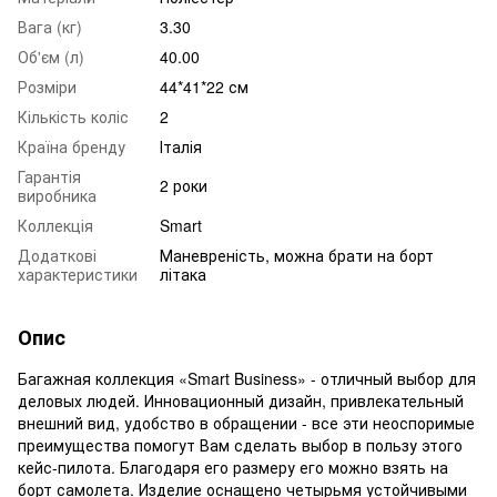
Вага (кг)
3.30
Об'єм (л)
40.00
Розміри
44*41*22 см
Кількість коліс
2
Країна бренду
Італія
Гарантія
2 роки
виробника
Коллекція
Smart
Додаткові
Маневреність, можна брати на борт
характеристики
літака
Опис
Багажная коллекция «Smart Business» - отличный выбор для
деловых людей. Инновационный дизайн, привлекательный
внешний вид, удобство в обращении - все эти неоспоримые
преимущества помогут Вам сделать выбор в пользу этого
кейс-пилота. Благодаря его размеру его можно взять на
борт самолета. Изделие оснащено четырьмя устойчивыми