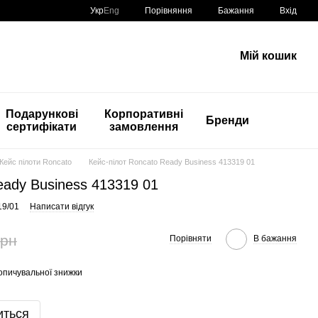
Порівняння
Укр
Eng
Бажання
Вхід
Мій кошик
Подарункові
Корпоративні
Бренди
сертифікати
замовлення
Кейс пілоти Roncato
Кейс-пілот Roncato Ready Business 413319 01
eady Business 413319 01
19/01
Написати відгук
грн
Порівняти
В бажання
опичувальної знижки
иться