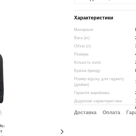
Характеристики
Матеріали
Вага (кг)
Об'єм (л)
Розміри
Кількість коліс
Країна бренду
Розмір відсіку для гаджету
(дюйми)
Гарантія виробника
Додаткові характеристики
Доставка
Оплата
Гар