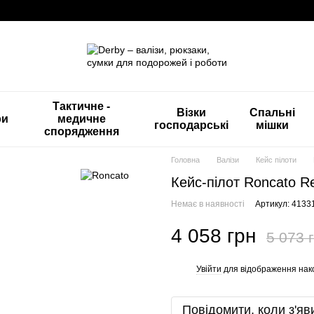
Тактичне -
Візки
Спальні
ри
медичне
господарські
мішки
спорядження
Головна
Валізи
Кейс пілоти
Кейс-пілот Roncato R
Немає в наявності
Артикул: 4133
4 058 грн
5 073 
Увійти
для відображення нак
%
Повідомити, коли з'яв