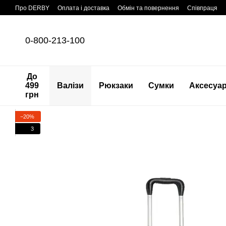
Перейти до основного контенту
Про DERBY
Оплата і доставка
Обмін та повернення
Співпраця
0-800-213-100
До
499
Валізи
Рюкзаки
Сумки
Аксесуа
грн
−20%
3