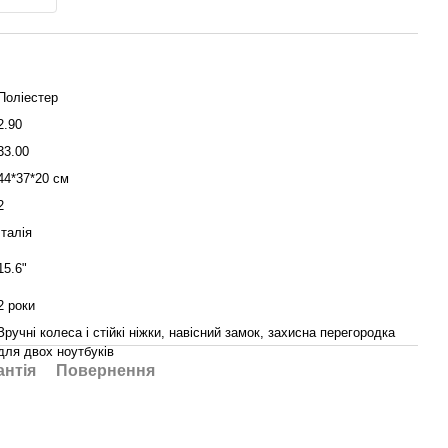
Поліестер
2.90
33.00
44*37*20 см
2
Італія
15.6"
2 роки
Зручні колеса і стійкі ніжки, навісний замок, захисна перегородка
для двох ноутбуків
антія
Повернення