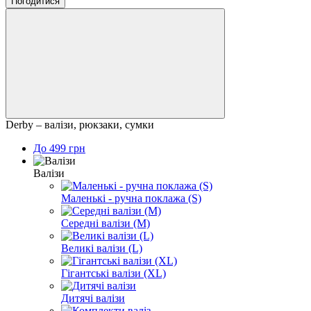
Погодитися
Derby – валізи, рюкзаки, сумки
До 499 грн
Валізи
Маленькі - ручна поклажа (S)
Середні валізи (M)
Великі валізи (L)
Гігантські валізи (XL)
Дитячі валізи