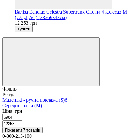
Валіза Echolac Celestra Supertrunk Сір. на 4 колесах M
(77л,3,7кг) (38x66x38см)
12 253 грн
Купити
Фільтр
Розділ
Маленькі - ручна поклажа (S)
6
Середні валізи (M)
1
Ціна, грн
Показати 7 товарів
0-800-213-100