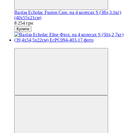
Валіза Echolac Fusion Син. на 4 колесах S (38л,3.1кг)
(40x55x21см)
8 254 грн
Купити
3