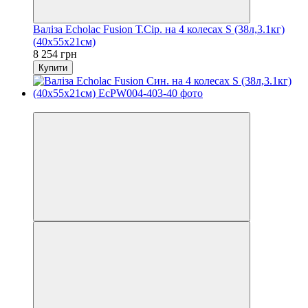
Валіза Echolac Fusion Т.Сір. на 4 колесах S (38л,3.1кг)
(40x55x21см)
8 254 грн
Купити
3