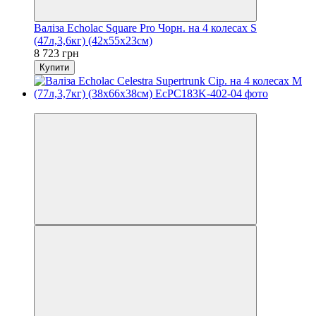
Валіза Echolac Square Pro Чорн. на 4 колесах S
(47л,3,6кг) (42x55x23см)
8 723 грн
Купити
3