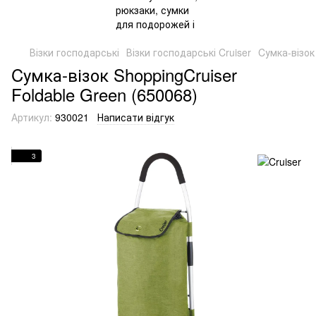
Візки господарські
Візки господарські Cruiser
Cумка-візок
Cумка-візок ShoppingCruiser
Foldable Green (650068)
Артикул:
930021
Написати відгук
3