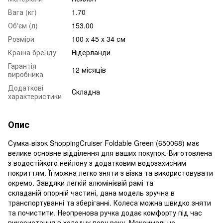
Вага (кг)
1.70
Об'єм (л)
153.00
Розміри
100 x 45 x 34 см
Країна бренду
Нідерланди
Гарантія
12 місяців
виробника
Додаткові
Складна
характеристики
Опис
Cумка-візок ShoppingCruiser Foldable Green (650068) має
велике основне відділення для ваших покупок. Виготовлена
з водостійкого нейлону з додатковим водозахисним
покриттям. Її можна легко зняти з візка та використовувати
окремо. Завдяки легкій алюмінієвій рамі та
складаній опорній частині, дана модель зручна в
транспортуванні та зберіганні. Колеса можна швидко зняти
та почистити. Неопренова ручка додає комфорту під час
використання в холодну пору року. Максимальне