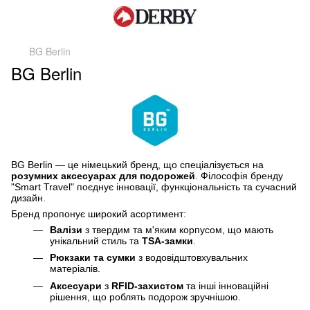
BG Berlin
BG Berlin
BG Berlin — це німецький бренд, що спеціалізується на
розумних аксесуарах для подорожей
. Філософія бренду
"Smart Travel" поєднує інновації, функціональність та сучасний
дизайн.
Бренд пропонує широкий асортимент:
Валізи
з твердим та м'яким корпусом, що мають
унікальний стиль та
TSA-замки
.
Рюкзаки та сумки
з водовідштовхувальних
матеріалів.
Аксесуари
з
RFID-захистом
та інші інноваційні
рішення, що роблять подорож зручнішою.