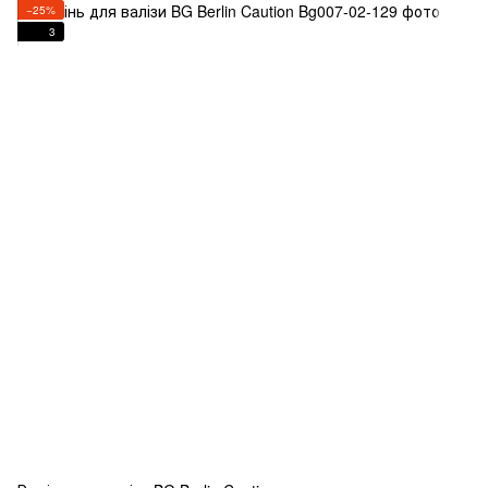
−25%
3