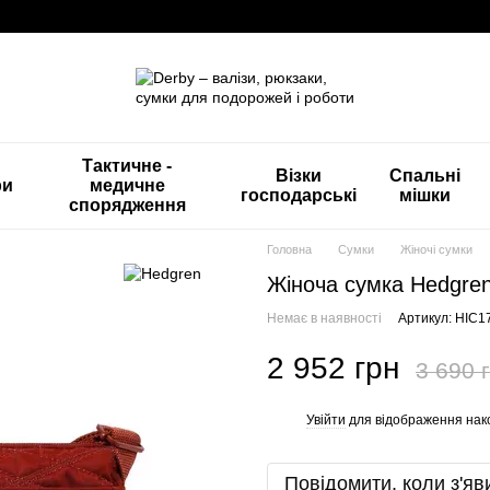
Тактичне -
Візки
Спальні
ри
медичне
господарські
мішки
спорядження
Головна
Сумки
Жіночі сумки
Жіноча сумка Hedgren
Немає в наявності
Артикул: HIC1
2 952 грн
3 690 
Увійти
для відображення нак
%
Повідомити, коли з'яв