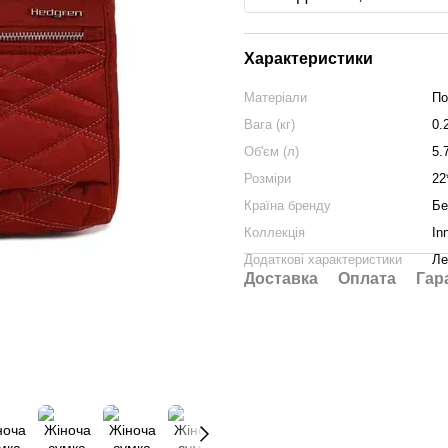
Характеристики
Матеріали
По
Вага (кг)
0.
Об'єм (л)
5.
Розміри
22
Країна бренду
Бе
Коллекція
In
Додаткові характеристики
Ле
Доставка
Оплата
Гар