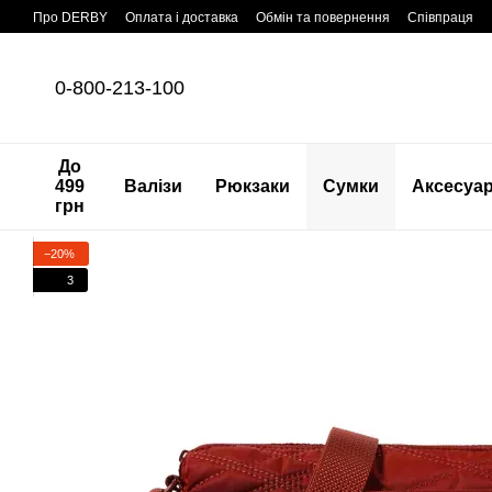
Перейти до основного контенту
Про DERBY
Оплата і доставка
Обмін та повернення
Співпраця
0-800-213-100
До
499
Валізи
Рюкзаки
Сумки
Аксесуа
грн
−20%
3