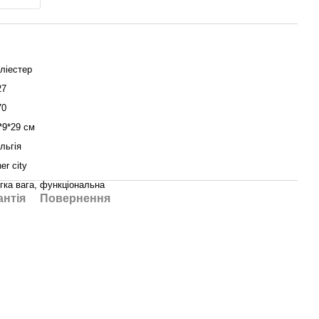
ліестер
27
70
*9*29 см
льгія
ner city
гка вага, функціональна
антія
Повернення