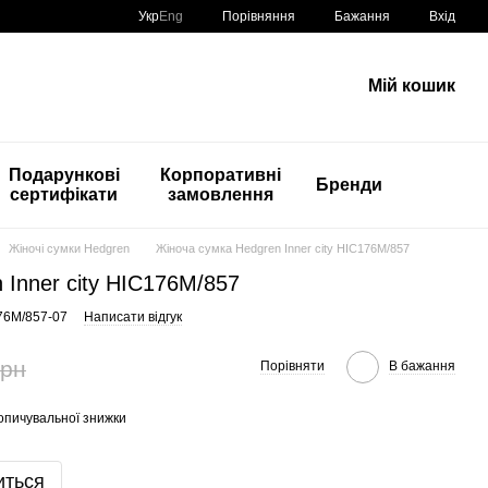
Порівняння
Укр
Eng
Бажання
Вхід
Мій кошик
Подарункові
Корпоративні
Бренди
сертифікати
замовлення
Жіночі сумки Hedgren
Жіноча сумка Hedgren Inner city HIC176M/857
 Inner city HIC176M/857
76M/857-07
Написати відгук
грн
Порівняти
В бажання
опичувальної знижки
иться