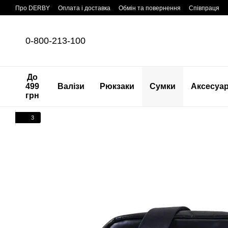
Перейти до основного контенту
Про DERBY
Оплата і доставка
Обмін та повернення
Співпраця
0-800-213-100
До
499
Валізи
Рюкзаки
Сумки
Аксесуа
грн
3