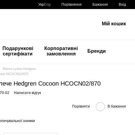
Порівняння
Укр
Eng
Бажання
Вхід
Мій кошик
Подарункові
Корпоративні
Бренди
сертифікати
замовлення
Жіночі сумки Hedgren
ocoon HCOCN02/870
плече Hedgren Cocoon HCOCN02/870
70-02
Написати відгук
Порівняти
В бажання
опичувальної знижки