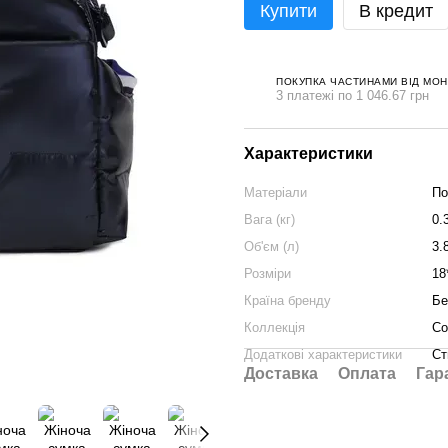
Купити
В кредит
ПОКУПКА ЧАСТИНАМИ ВІД МО
3 платежі по 1 046.67 грн
Характеристики
Матеріали
По
Вага (кг)
0.
Об'єм (л)
3.
Розміри
18
Країна бренду
Бе
Коллекція
Co
Додаткові характеристики
Ст
Доставка
Оплата
Гар