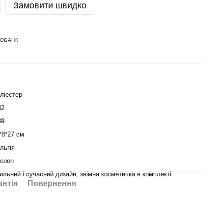
Замовити швидко
НОБАНК
ліестер
32
89
*8*27 см
льгія
coon
ильний і сучасний дизайн, знімна косметичка в комплекті
антія
Повернення