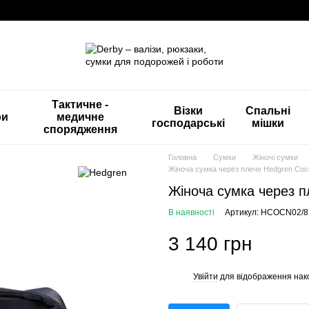
Тактичне -
Візки
Спальні
ри
медичне
господарські
мішки
спорядження
Головна
Сумки
Жіночі сумки
Жіноча сумка через плече Hedgren C
Жіноча сумка через 
В наявності
Артикул: HCOCN02/8
3 140 грн
Увійти
для відображення нак
%