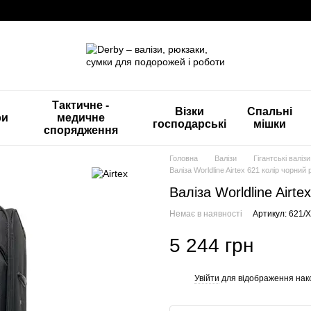
Тактичне -
Візки
Спальні
ри
медичне
господарські
мішки
спорядження
Головна
Валізи
Гігантські валізи
Валіза Worldline Airtex 621 колір чорний 
Валіза Worldline Airte
Немає в наявності
Артикул: 621/X
5 244 грн
Увійти
для відображення нак
%