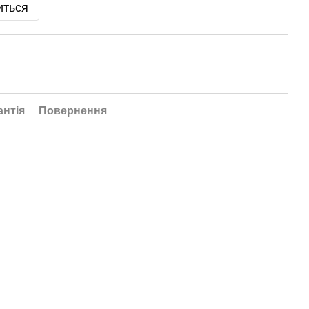
иться
антія
Повернення