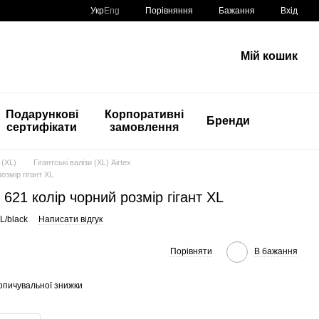
Порівняння
Укр
Eng
Бажання
Вхід
Мій кошик
Подарункові
Корпоративні
Бренди
сертифікати
замовлення
 (XL)
Гігантські валізи (XL) Airtex
розмір гігант XL
x 621 колір чорний розмір гігант XL
L/black
Написати відгук
Порівняти
В бажання
опичувальної знижки