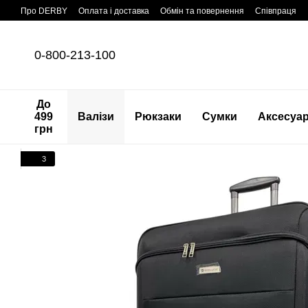
Перейти до основного контенту
Про DERBY
Оплата і доставка
Обмін та повернення
Співпраця
0-800-213-100
До
499
Валізи
Рюкзаки
Сумки
Аксесуа
грн
3