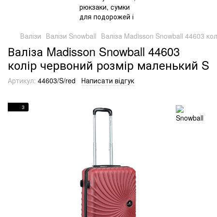
Валізи
Валізи Snowball
Валіза Madisson Snowball 44603 ко
Валіза Madisson Snowball 44603
колір червоний розмір маленький S
Артикул:
44603/S/red
Написати відгук
3