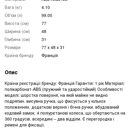
Вага (кг)
4.10
Об'єм (л)
99.00
Висота (см)
77
Ширина (см)
48
Глибина (см)
31
Розміри
77 х 48 х 31
Країна бренду
Франція
Опис
Країна реєстрації бренду: Франція Гарантія: 1 рік Матеріал:
полікарбонат-ABS (пружний та ударостійкий) Особливості
моделі: шорстка поверхня, на якій майже не видно
подряпин. висувна ручка, що фіксується у кількох
положеннях. додаткові верхня і бічна ручки. вбудований
кодовий замок. 4 поліуретанові колеса, що обертаються на
360 градусів. всередині – два відділи. Є перегородка і
ремені для фіксації.