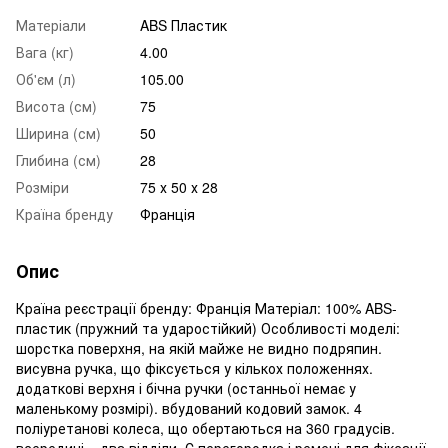
Матеріали
ABS Пластик
Вага (кг)
4.00
Об'єм (л)
105.00
Висота (см)
75
Ширина (см)
50
Глибина (см)
28
Розміри
75 х 50 х 28
Країна бренду
Франція
Опис
Країна реєстрації бренду: Франція Матеріал: 100% ABS-
пластик (пружний та ударостійкий) Особливості моделі:
шорстка поверхня, на якій майже не видно подряпин.
висувна ручка, що фіксується у кількох положеннях.
додаткові верхня і бічна ручки (останньої немає у
маленькому розмірі). вбудований кодовий замок. 4
поліуретанові колеса, що обертаються на 360 градусів.
всередині – два відділи. Є перегородка і ремені для фіксації.