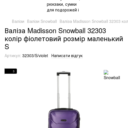
Валізи
Валізи Snowball
Валіза Madisson Snowball 32303 ко
Валіза Madisson Snowball 32303
колір фіолетовий розмір маленький
S
Артикул:
32303/S/violet
Написати відгук
3