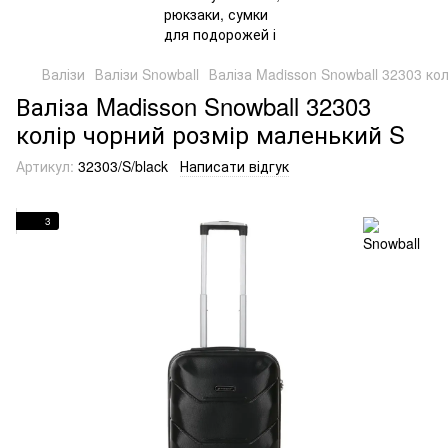
Валізи
Валізи Snowball
Валіза Madisson Snowball 32303 ко
Валіза Madisson Snowball 32303
колір чорний розмір маленький S
Артикул:
32303/S/black
Написати відгук
3