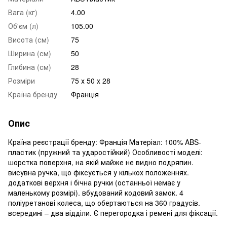
Вага (кг)
4.00
Об'єм (л)
105.00
Висота (см)
75
Ширина (см)
50
Глибина (см)
28
Розміри
75 х 50 х 28
Країна бренду
Франція
Опис
Країна реєстрації бренду: Франція Матеріал: 100% ABS-
пластик (пружний та ударостійкий) Особливості моделі:
шорстка поверхня, на якій майже не видно подряпин.
висувна ручка, що фіксується у кількох положеннях.
додаткові верхня і бічна ручки (останньої немає у
маленькому розмірі). вбудований кодовий замок. 4
поліуретанові колеса, що обертаються на 360 градусів.
всередині – два відділи. Є перегородка і ремені для фіксації.