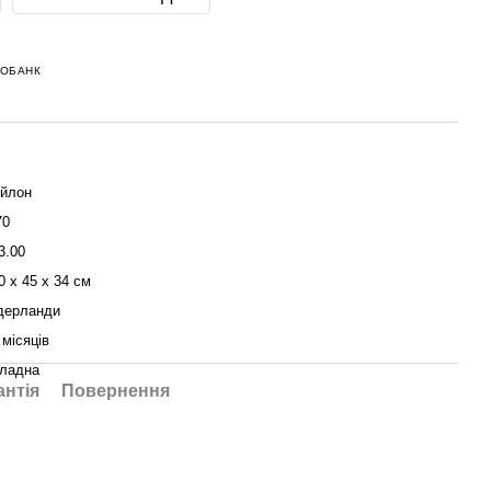
НОБАНК
йлон
70
3.00
0 x 45 x 34 см
дерланди
 місяців
ладна
антія
Повернення