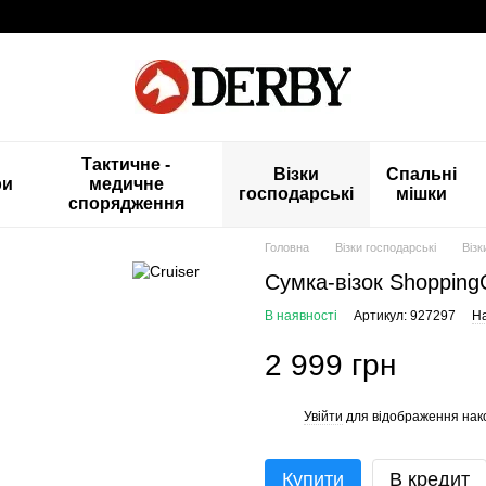
Тактичне -
Візки
Спальні
ри
медичне
господарські
мішки
спорядження
Головна
Візки господарські
Візк
Сумка-візок ShoppingC
В наявності
Артикул: 927297
На
2 999 грн
Увійти
для відображення нак
%
Купити
В кредит