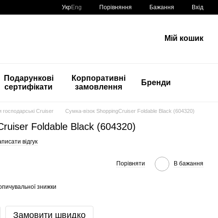
Порівняння
Укр
Eng
Бажання
Вхід
Мій кошик
Подарункові
Корпоративні
Бренди
сертифікати
замовлення
и господарські Cruiser
Сумка-візок ShoppingCruiser Foldable Black (604320)
ruiser Foldable Black (604320)
писати відгук
Порівняти
В бажання
опичувальної знижки
Замовити швидко