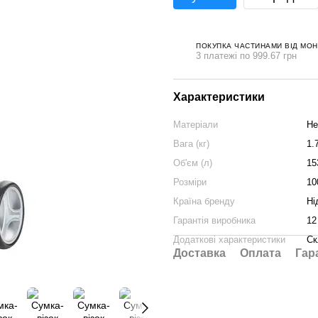
ПОКУПКА ЧАСТИНАМИ ВІД МО
3 платежі по 999.67 грн
Характеристики
Матеріали
Не
Вага (кг)
1.
Об'єм (л)
15
Розміри
10
Країна бренду
Ні
Гарантія виробника
12
Додаткові характеристики
Ск
Доставка
Оплата
Гар