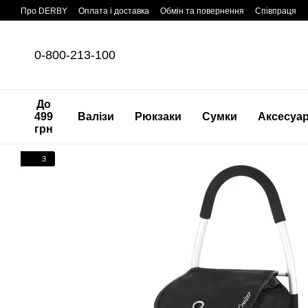
Перейти до основного контенту
Про DERBY
Оплата і доставка
Обмін та повернення
Співпраця
0-800-213-100
До
499
Валізи
Рюкзаки
Сумки
Аксесуа
грн
3