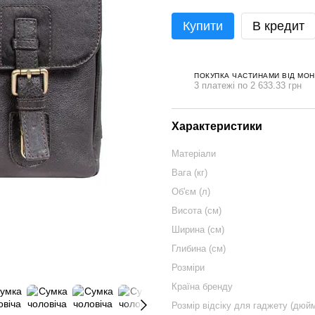
Купити
В кредит
ПОКУПКА ЧАСТИНАМИ ВІД МО
3 платежі по 2 633.33 грн
Характеристики
Матеріали
Вага (кг)
Об'єм (л)
Висота (см)
Ширина (см)
Глибина (см)
Розміри
Країна бренду
Розмір відсіку для гаджету (дюй