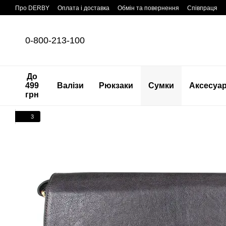
Перейти до основного контенту
Про DERBY
Оплата і доставка
Обмін та повернення
Співпраця
0-800-213-100
До
499
Валізи
Рюкзаки
Сумки
Аксесуа
грн
3