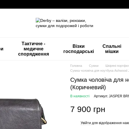
Тактичне -
Візки
Спальні
ри
медичне
господарські
мішки
спорядження
Головна
Сумки
Шкіряні портфел
Сумка чоловіча для ноутбука Ashwood 
Сумка чоловіча для н
(Коричневий)
В наявності
Артикул: JASPER BR
7 900 грн
Увійти
для відображення нак
%