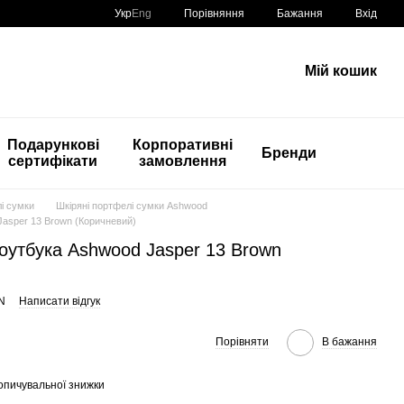
Порівняння
Укр
Eng
Бажання
Вхід
Мій кошик
Подарункові
Корпоративні
Бренди
сертифікати
замовлення
і сумки
Шкіряні портфелі сумки Ashwood
Jasper 13 Brown (Коричневий)
оутбука Ashwood Jasper 13 Brown
N
Написати відгук
Порівняти
В бажання
опичувальної знижки