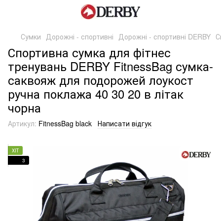
Сумки
Дорожні - спортивні
Дорожні - спортивні DERBY
С
Спортивна сумка для фітнес
тренувань DERBY FitnessBag сумка-
саквояж для подорожей лоукост
ручна поклажа 40 30 20 в літак
чорна
Артикул:
FitnessBag black
Написати відгук
ХІТ
3