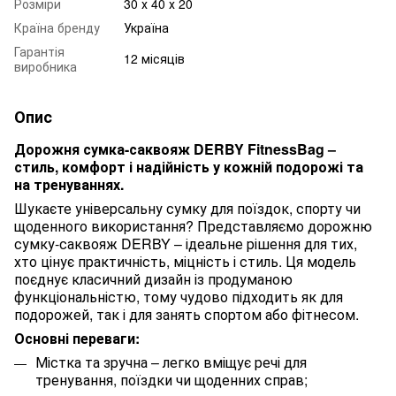
Розміри
30 х 40 х 20
Країна бренду
Україна
Гарантія
12 місяців
виробника
Опис
Дорожня сумка-саквояж DERBY FitnessBag –
стиль, комфорт і надійність у кожній подорожі та
на тренуваннях.
Шукаєте універсальну сумку для поїздок, спорту чи
щоденного використання? Представляємо дорожню
сумку-саквояж DERBY – ідеальне рішення для тих,
хто цінує практичність, міцність і стиль. Ця модель
поєднує класичний дизайн із продуманою
функціональністю, тому чудово підходить як для
подорожей, так і для занять спортом або фітнесом.
Основні переваги:
Містка та зручна – легко вміщує речі для
тренування, поїздки чи щоденних справ;