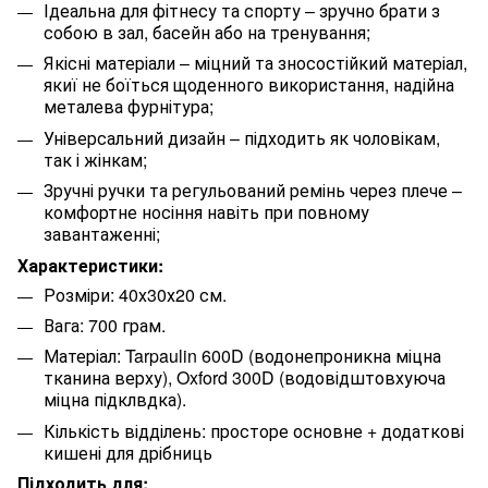
Ідеальна для фітнесу та спорту – зручно брати з
собою в зал, басейн або на тренування;
Якісні матеріали – міцний та зносостійкий матеріал,
якиї не боїться щоденного використання, надійна
металева фурнітура;
Універсальний дизайн – підходить як чоловікам,
так і жінкам;
Зручні ручки та регульований ремінь через плече –
комфортне носіння навіть при повному
завантаженні;
Характеристики:
Розміри: 40х30х20 см.
Вага: 700 грам.
Матеріал:
Tarpaulin
600
D
(водонепроникна міцна
тканина верху),
Oxford
300
D
(водовідштовхуюча
міцна підклвдка).
Кількість відділень: просторе основне + додаткові
кишені для дрібниць
Підходить для: