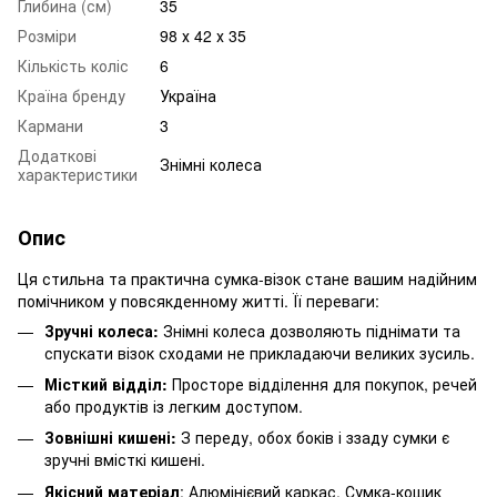
Глибина (см)
35
Розміри
98 х 42 х 35
Кількість коліс
6
Країна бренду
Україна
Кармани
3
Додаткові
Знімні колеса
характеристики
Опис
Ця стильна та практична сумка-візок стане вашим надійним
помічником у повсякденному житті. Її переваги:
Зручні колеса:
Знімні колеса дозволяють піднімати та
спускати візок сходами не прикладаючи великих зусиль.
Місткий відділ:
Просторе відділення для покупок, речей
або продуктів із легким доступом.
Зовнішні кишені:
З переду, обох боків і ззаду сумки є
зручні вмісткі кишені.
Якісний матеріал
: Алюмінієвий каркас. Сумка-кошик