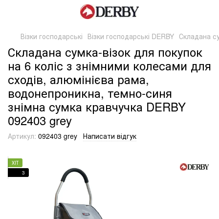
Візки господарські
Візки господарські DERBY
Складана су
Складана сумка-візок для покупок
на 6 коліс з знімними колесами для
сходів, алюмінієва рама,
водонепроникна, темно-синя
знімна сумка кравчучка DERBY
092403 grey
Артикул:
092403 grey
Написати відгук
ХІТ
3