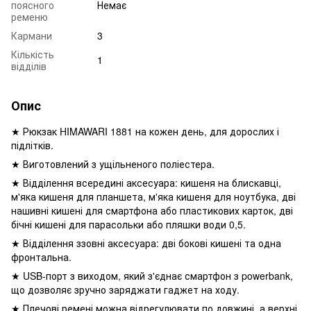
поясного
Немає
ременю
Кармани
3
Кількість
1
відділів
Опис
★ Рюкзак HIMAWARI 1881 на кожен день, для дорослих і
підлітків.
★ Виготовлений з ущільненого поліестера.
★ Відділення всередині аксесуара: кишеня на блискавці,
м'яка кишеня для планшета, м'яка кишеня для ноутбука, дві
нашивні кишені для смартфона або пластикових карток, дві
бічні кишені для парасольки або пляшки води 0,5.
★ Відділення ззовні аксесуара: дві бокові кишені та одна
фронтальна.
★ USB-порт з виходом, який з'єднає смартфон з powerbank,
що дозволяє зручно заряджати гаджет на ходу.
★ Плечові ремені можна відрегулювати по довжині, а верхні