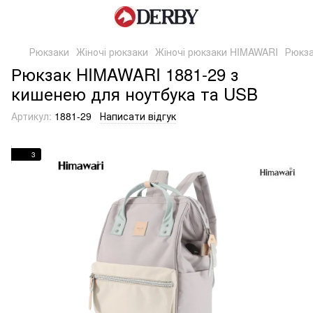
Рюкзаки
Жіночі рюкзаки
Жіночі рюкзаки HIMAWARI
Рюкза
Рюкзак HIMAWARI 1881-29 з
кишенею для ноутбука та USB
Артикул:
1881-29
Написати відгук
3