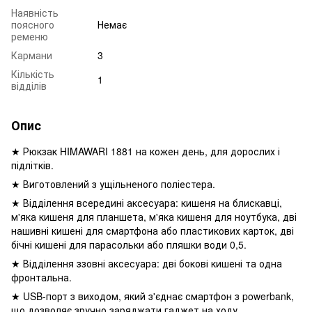
Наявність
поясного
Немає
ременю
Кармани
3
Кількість
1
відділів
Опис
★ Рюкзак HIMAWARI 1881 на кожен день, для дорослих і
підлітків.
★ Виготовлений з ущільненого поліестера.
★ Відділення всередині аксесуара: кишеня на блискавці,
м'яка кишеня для планшета, м'яка кишеня для ноутбука, дві
нашивні кишені для смартфона або пластикових карток, дві
бічні кишені для парасольки або пляшки води 0,5.
★ Відділення ззовні аксесуара: дві бокові кишені та одна
фронтальна.
★ USB-порт з виходом, який з'єднає смартфон з powerbank,
що дозволяє зручно заряджати гаджет на ходу.