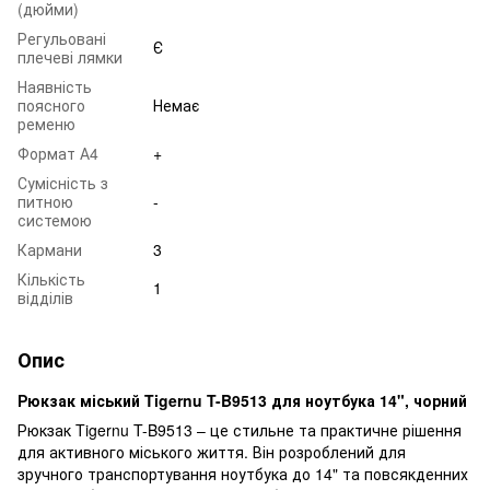
(дюйми)
Регульовані
Є
плечеві лямки
Наявність
поясного
Немає
ременю
Формат А4
+
Сумісність з
питною
-
системою
Кармани
3
Кількість
1
відділів
Опис
Рюкзак міський Tigernu T-B9513 для ноутбука 14", чорний
Рюкзак Tigernu T-B9513 – це стильне та практичне рішення
для активного міського життя. Він розроблений для
зручного транспортування ноутбука до 14" та повсякденних