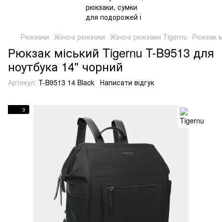
Рюкзаки
Жіночі рюкзаки
Жіночі рюкзаки Tigernu
Рюкзак м
Рюкзак міський Tigernu T-B9513 для
ноутбука 14" чорний
Артикул:
T-B9513 14 Black
Написати відгук
3