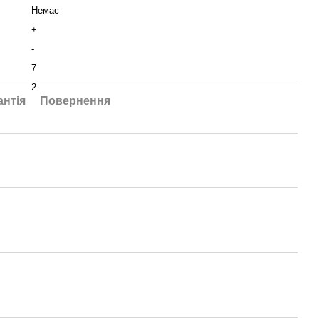
Немає
+
-
7
2
антія
Повернення