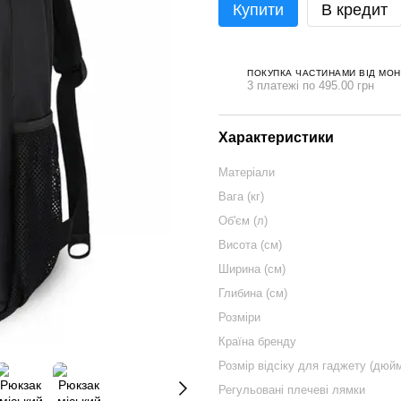
Купити
В кредит
ПОКУПКА ЧАСТИНАМИ ВІД МО
3 платежі по 495.00 грн
Характеристики
Матеріали
Вага (кг)
Об'єм (л)
Висота (см)
Ширина (см)
Глибина (см)
Розміри
Країна бренду
Розмір відсіку для гаджету (дюй
Регульовані плечеві лямки