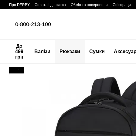
Перейти до основного контенту
Про DERBY
Оплата і доставка
Обмін та повернення
Співпраця
0-800-213-100
До
499
Валізи
Рюкзаки
Сумки
Аксесуа
грн
3