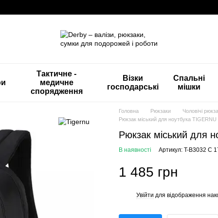
Тактичне -
Візки
Спальні
ри
медичне
господарські
мішки
спорядження
Головна
Рюкзаки
Чоловічі рюкз
Рюкзак міський для ноутбука TIGERNU 
Рюкзак міський для 
В наявності
Артикул: T-B3032 С 1
1 485 грн
Увійти
для відображення нак
%