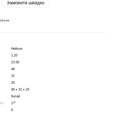
Замовити швидко
НОБАНК
Нейлон
1.20
23.00
48
31
20
48 х 31 х 20
Китай
ми)
17"
Є