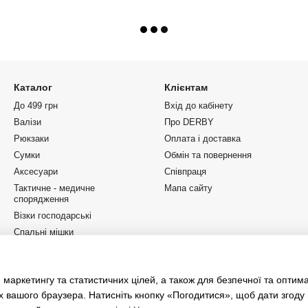
Каталог
Клієнтам
До 499 грн
Вхід до кабінету
Валізи
Про DERBY
Рюкзаки
Оплата і доставка
Сумки
Обмін та повернення
Аксесуари
Співпраця
Тактичне - медичне
Мапа сайту
спорядження
Візки господарські
Спальні мішки
Подарункові сертифікати
Корпоративні замовлення
 маркетингу та статистичних цілей, а також для безпечної та оптим
Бренди
х вашого браузера. Натисніть кнопку «Погодитися», щоб дати згоду