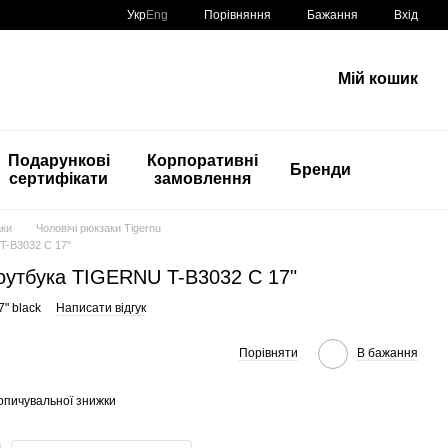
Порівняння
Укр
Eng
Бажання
Вхід
Мій кошик
Подарункові
Корпоративні
Бренди
сертифікати
замовлення
аки
Чоловічі рюкзаки Tigernu
T-B3032 С 17"
ноутбука TIGERNU T-B3032 С 17"
7" black
Написати відгук
Порівняти
В бажання
опичувальної знижки