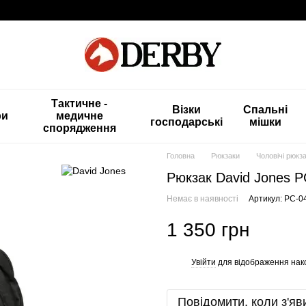
Тактичне -
Візки
Спальні
ри
медичне
господарські
мішки
спорядження
Головна
Рюкзаки
Чоловічі рюкз
Рюкзак David Jones P
Немає в наявності
Артикул: PC-04
1 350 грн
Увійти
для відображення нак
%
Повідомити, коли з'яв