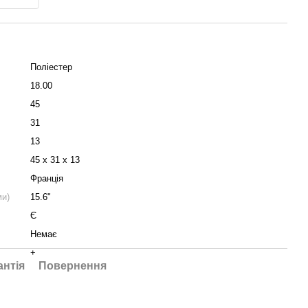
Поліестер
18.00
45
31
13
45 х 31 х 13
Франція
ми)
15.6"
Є
Немає
+
антія
Повернення