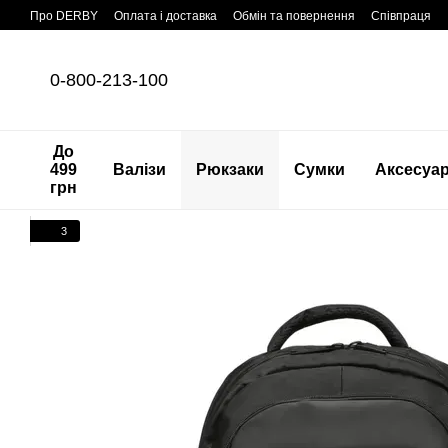
Перейти до основного контенту
Про DERBY
Оплата і доставка
Обмін та повернення
Співпраця
0-800-213-100
До
499
Валізи
Рюкзаки
Сумки
Аксесуа
грн
3