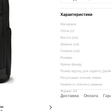
Характеристики
Матеріали
Об'єм (л)
Висота (см)
Ширина (см)
Глибина (см)
Розміри
Країна бренду
Розмір відсіку для гаджету (дюй
Регульовані плечеві лямки
Наявність поясного ременю
Формат А4
Доставка
Оплата
Гар