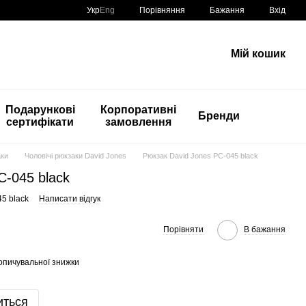
Порівняння
Укр
Eng
Бажання
Вхід
Мій кошик
Подарункові
Корпоративні
Бренди
сертифікати
замовлення
аки
Чоловічі рюкзаки David Jones
Рюкзак David Jones PC-045 black
C-045 black
5 black
Написати відгук
Порівняти
В бажання
опичувальної знижки
иться