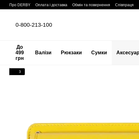
Перейти до основного контенту
Про DERBY
Оплата і доставка
Обмін та повернення
Співпраця
0-800-213-100
До
499
Валізи
Рюкзаки
Сумки
Аксесуа
грн
3