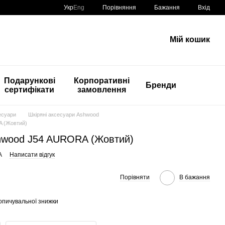
Порівняння
Укр
Eng
Бажання
Вхід
Мій кошик
Подарункові
Корпоративні
Бренди
сертифікати
замовлення
есуари
Шкіряні аксесуари Ashwood
A (Жовтий)
hwood J54 AURORA (Жовтий)
A
Написати відгук
Порівняти
В бажання
опичувальної знижки