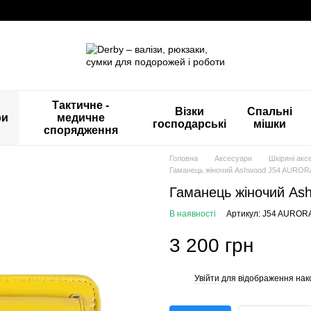
Тактичне -
Візки
Спальні
ри
медичне
господарські
мішки
спорядження
Головна
Аксесуари
Шкіряні акс
Гаманець жіночий Ashwood J54 AUROR
Гаманець жіночий As
В наявності
Артикул: J54 AUROR
3 200 грн
Увійти
для відображення нак
%