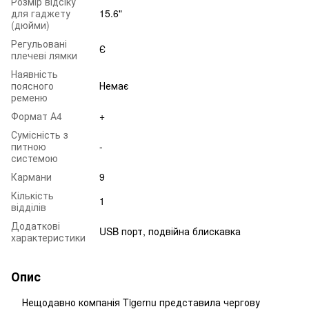
Розмір відсіку
для гаджету
15.6"
(дюйми)
Регульовані
Є
плечеві лямки
Наявність
поясного
Немає
ременю
Формат А4
+
Сумісність з
питною
-
системою
Кармани
9
Кількість
1
відділів
Додаткові
USB порт, подвійна блискавка
характеристики
Опис
Нещодавно компанія Tigernu представила чергову