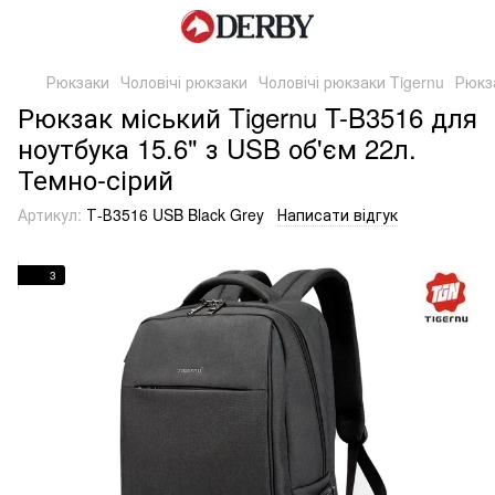
Рюкзаки
Чоловічі рюкзаки
Чоловічі рюкзаки Tigernu
Рюкза
Рюкзак міський Tigernu T-B3516 для
ноутбука 15.6" з USB об'єм 22л.
Темно-сірий
Артикул:
Т-В3516 USB Black Grey
Написати відгук
3