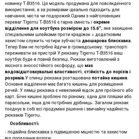
новинку T-B3516. Ця модель продумана для повсякденного
використання, а за розмірами ідеально підходить для
навчання, міста чи подорожей.Одним з найголовніших
переваг Tigernu T-B3516 є гарна ємність і
окреме
відділення для ноутбука розміром до 15.6",
яке захищене
спеціальними шлейками проти крадіжок + додатковим
захистом служить чотири зубчаста
двошарова блискавка
.
Тепер Вам не потрібно йдучи в громадському. транспорті
переживати за пристрій У рюкзаку Tigernu T-B3516 ваш
ноутбук буде в повній безпеці. Рюкзак виготовлений з
якісного зносостійкого оксфорду, що
має
водовідштовхувальні властивості
,
стійкість до порізів і
розривів
.У спинці рюкзака розташована
потайна кишеня
.
Основне відділення має багато кишень для розміщення
речей. У лямці рюкзака є невеликий відсік для проїзного або
карт. Бічні кишені зроблені по-різному, одна для пляшки або
парасольки, інша для потрібних дрібниць. Загалом рюкзак
поєднує в собі всі продумані рішення і звичайну надійність
рюкзаків Tigernu.
Особливості:
- подвійна блискавка з підвищеною міцністю та захистом
від попадання вологи;