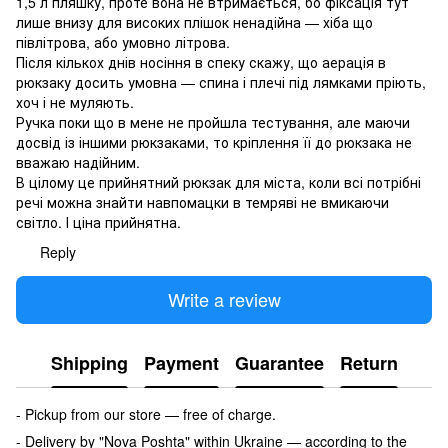
1,5 л пляшку, проте вона не втримається, бо фіксація тут
лише внизу для високих плішок ненадійна — хіба що
півлітрова, або умовно літрова.
Після кількох днів носіння в спеку скажу, що аерація в
рюкзаку досить умовна — спина і плечі під лямками пріють,
хоч і не муляють.
Ручка поки що в мене не пройшла тестування, але маючи
досвід із іншими рюкзаками, то кріплення її до рюкзака не
вважаю надійним.
В цілому це прийнятний рюкзак для міста, коли всі потрібні
речі можна знайти навпомацки в темряві не вмикаючи
світло. І ціна прийнятна.
Reply
Write a review
Shipping
Payment
Guarantee
Return
- Pickup from our store — free of charge.
- Delivery by "Nova Poshta" within Ukraine — according to the