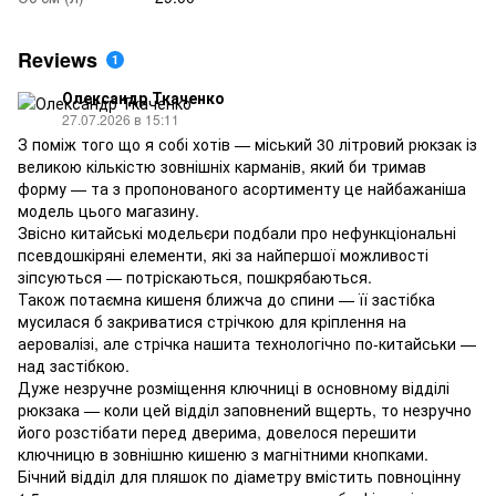
Reviews
1
Олександр Ткаченко
27.07.2026 в 15:11
З поміж того що я собі хотів — міський 30 літровий рюкзак із
великою кількістю зовнішніх карманів, який би тримав
форму — та з пропонованого асортименту це найбажаніша
модель цього магазину.
Звісно китайські модельєри подбали про нефункціональні
псевдошкіряні елементи, які за найпершої можливості
зіпсуються — потріскаються, пошкрябаються.
Також потаємна кишеня ближча до спини — її застібка
мусилася б закриватися стрічкою для кріплення на
аеровалізі, але стрічка нашита технологічно по-китайськи —
над застібкою.
Дуже незручне розміщення ключниці в основному відділі
рюкзака — коли цей відділ заповнений вщерть, то незручно
його розстібати перед дверима, довелося перешити
ключницю в зовнішню кишеню з магнітними кнопками.
Бічний відділ для пляшок по діаметру вмістить повноцінну