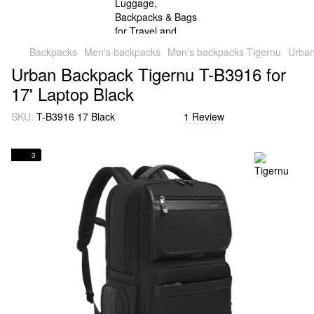
Backpacks
Men's backpacks
Men's backpacks Tigernu
Urban
Urban Backpack Tigernu T-B3916 for
17' Laptop Black
SKU:
T-B3916 17 Black
1 Review
3