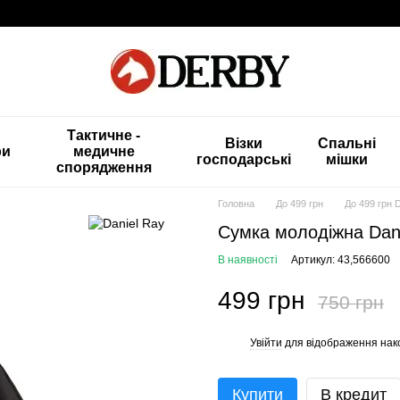
Тактичне -
Візки
Спальні
ри
медичне
господарські
мішки
спорядження
Головна
До 499 грн
До 499 грн 
Сумка молодіжна Dani
В наявності
Артикул: 43,566600
499 грн
750 грн
Увійти
для відображення нак
%
Купити
В кредит