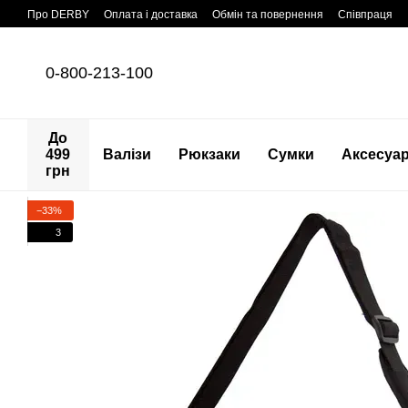
Перейти до основного контенту
Про DERBY
Оплата і доставка
Обмін та повернення
Співпраця
0-800-213-100
До
499
Валізи
Рюкзаки
Сумки
Аксесуа
грн
−33%
3