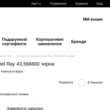
Порівняння
Укр
Eng
Бажання
Вхід
Мій кошик
Подарункові
Корпоративні
Бренди
сертифікати
замовлення
Daniel Ray
Сумка молодіжна Daniel Ray 43,566600 чорна
el Ray 43,566600 чорна
Написати відгук
Порівняти
В бажання
опичувальної знижки
Замовити швидко