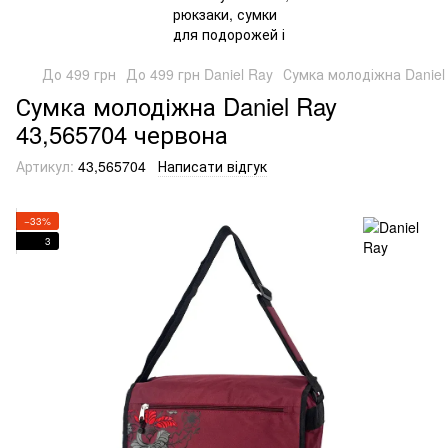
До 499 грн
До 499 грн Daniel Ray
Сумка молодіжна Daniel
Сумка молодіжна Daniel Ray
43,565704 червона
Артикул:
43,565704
Написати відгук
−33%
3