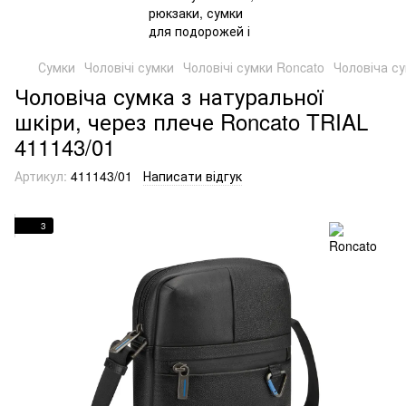
Сумки
Чоловічі сумки
Чоловічі сумки Roncato
Чоловіча су
Чоловіча сумка з натуральної
шкіри, через плече Roncato TRIAL
411143/01
Артикул:
411143/01
Написати відгук
3