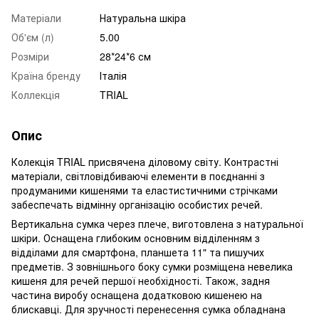
Матеріали
Натуральна шкіра
Об'єм (л)
5.00
Розміри
28*24*6 см
Країна бренду
Італія
Коллекція
TRIAL
Опис
Колекція TRIAL присвячена діловому світу. Контрастні
матеріали, світловідбиваючі елементи в поєднанні з
продуманими кишенями та еластистичними стрічками
забеспечать відмінну організацію особистих речей.
Вертикальна сумка через плече, виготовлена ​​з натуральної
шкіри. Оснащена глибоким основним відділенням з
відділами для смартфона, планшета 11" та пишучих
предметів. З зовнішнього боку сумки розміщена невелика
кишеня для речей першої необхідності. Також, задня
частина виробу оснащена додатковою кишенею на
блискавці. Для зручності перенесення сумка обладнана