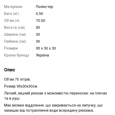
Матеріали
Поліестер
Вага (кг)
0.50
Об'єм (л)
70.00
Висота (см)
95
Ширина (см)
30
Глибина (см)
30
Розміри
95 х 30 х 30
Країна бренду
Україна
Опис
Об'єм 70 літрів.
Розмір 95х30х30см
Легкий, міцний рюкзак з можливістю переноски: на плечах
та в руці.
Має велике відділення, що закривається на липучку, що
захищає від потрапляння води всередину рюкзака.