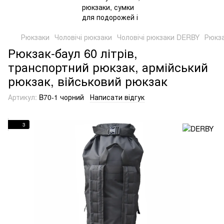
Рюкзаки
Чоловічі рюкзаки
Чоловічі рюкзаки DERBY
Рюкза
Рюкзак-баул 60 літрів,
транспортний рюкзак, армійський
рюкзак, військовий рюкзак
Артикул:
B70-1 чорний
Написати відгук
3